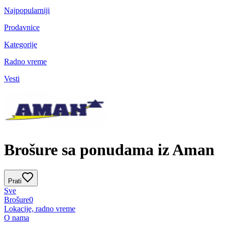
Najpopularniji
Prodavnice
Kategorije
Radno vreme
Vesti
Brošure sa ponudama iz Aman
Prati
Sve
Brošure
0
Lokacije, radno vreme
O nama