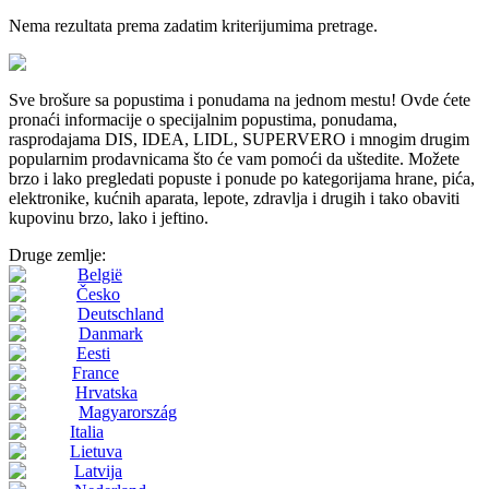
Nema rezultata prema zadatim kriterijumima pretrage.
Sve brošure sa popustima i ponudama na jednom mestu! Ovde ćete
pronaći informacije o specijalnim popustima, ponudama,
rasprodajama DIS, IDEA, LIDL, SUPERVERO i mnogim drugim
popularnim prodavnicama što će vam pomoći da uštedite. Možete
brzo i lako pregledati popuste i ponude po kategorijama hrane, pića,
elektronike, kućnih aparata, lepote, zdravlja i drugih i tako obaviti
kupovinu brzo, lako i jeftino.
Druge zemlje:
België
Česko
Deutschland
Danmark
Eesti
France
Hrvatska
Magyarország
Italia
Lietuva
Latvija