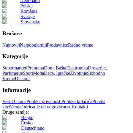
Nederland
Polska
România
Sverige
Slovensko
Brošure
Najnoviji
Najpopularniji
Prodavnice
Radno vreme
Kategorije
Supermarketi
Prehrana
Dom, Bašta
Elektronika
Drogerije,
Parfimerije
Sport
Moda
Deca, Igračke
Životinje
Slobodno
Vreme
Diskont
Informacije
Vesti
O nama
Politika privatnosti
Politika kolačića
Pravila
korišćenja
Odricanje od odgovornosti
Kontakti
Druge zemlje:
België
Česko
Deutschland