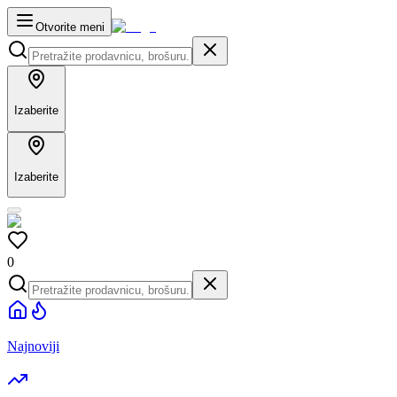
Otvorite meni
Izaberite
Izaberite
0
Najnoviji