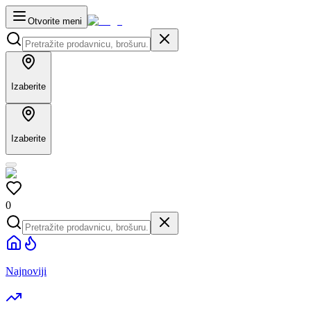
Otvorite meni
Izaberite
Izaberite
0
Najnoviji