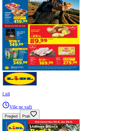
Lidl
Više ne važi
Pregled
Prati