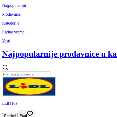
Najpopularniji
Prodavnice
Kategorije
Radno vreme
Vesti
Najpopularnije prodavnice u ka
Lidl (10)
Pregled
Prati