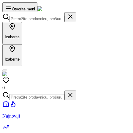
Otvorite meni
Izaberite
Izaberite
0
Najnoviji