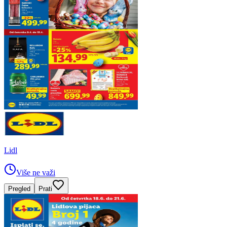
Lidl
Više ne važi
Pregled
Prati