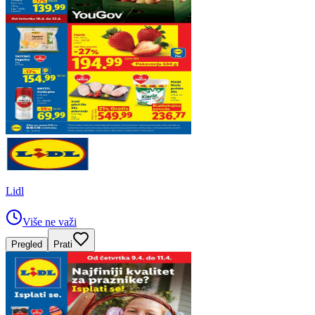
Lidl
Više ne važi
Pregled
Prati