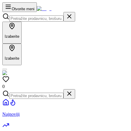
Otvorite meni
Izaberite
Izaberite
0
Najnoviji