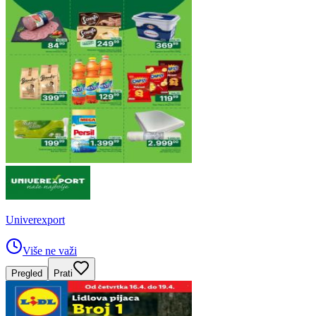
Univerexport
Više ne važi
Pregled
Prati