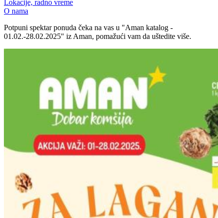
Lokacije, radno vreme
O nama
Potpuni spektar ponuda čeka na vas u "Aman katalog -
01.02.-28.02.2025" iz Aman, pomažući vam da uštedite više.