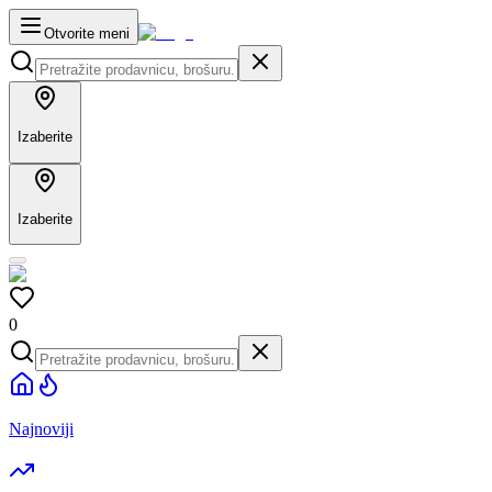
Otvorite meni
Izaberite
Izaberite
0
Najnoviji