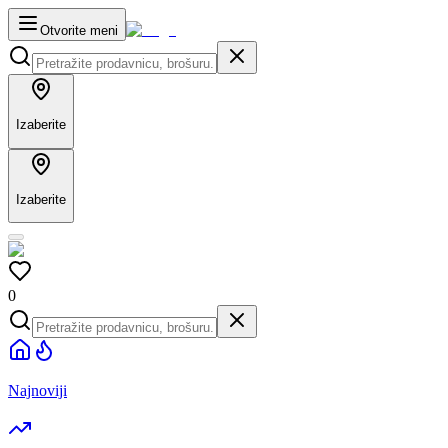
Otvorite meni
Izaberite
Izaberite
0
Najnoviji