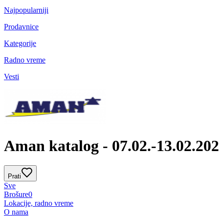
Najpopularniji
Prodavnice
Kategorije
Radno vreme
Vesti
Aman katalog - 07.02.-13.02.20
Prati
Sve
Brošure
0
Lokacije, radno vreme
O nama