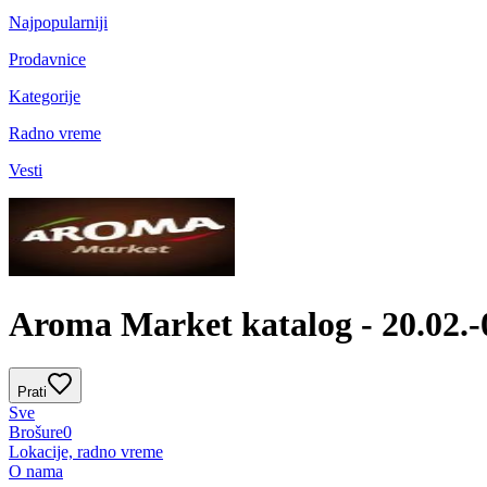
Najpopularniji
Prodavnice
Kategorije
Radno vreme
Vesti
Aroma Market katalog - 20.02.-
Prati
Sve
Brošure
0
Lokacije, radno vreme
O nama