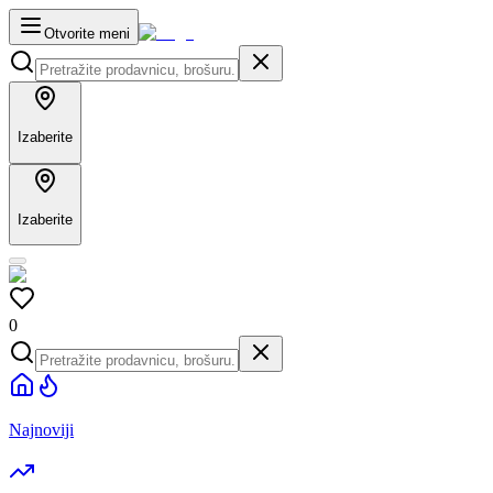
Otvorite meni
Izaberite
Izaberite
0
Najnoviji