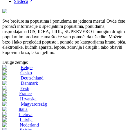
Sledeća
Sve brošure sa popustima i ponudama na jednom mestu! Ovde ćete
pronaći informacije o specijalnim popustima, ponudama,
rasprodajama DIS, IDEA, LIDL, SUPERVERO i mnogim drugim
popularnim prodavnicama što će vam pomoći da uštedite. Možete
brzo i lako pregledati popuste i ponude po kategorijama hrane, pića,
elektronike, kućnih aparata, lepote, zdravlja i drugih i tako obaviti
kupovinu brzo, lako i jeftino.
Druge zemlje:
België
Česko
Deutschland
Danmark
Eesti
France
Hrvatska
Magyarország
Italia
Lietuva
Latvija
Nederland