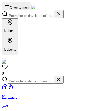
Otvorite meni
Izaberite
Izaberite
0
Najnoviji