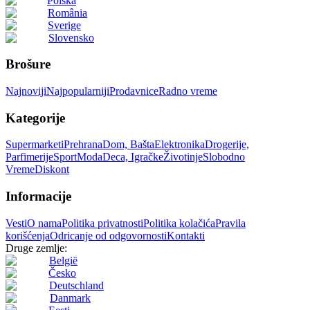
Polska
România
Sverige
Slovensko
Brošure
Najnoviji
Najpopularniji
Prodavnice
Radno vreme
Kategorije
Supermarketi
Prehrana
Dom, Bašta
Elektronika
Drogerije,
Parfimerije
Sport
Moda
Deca, Igračke
Životinje
Slobodno
Vreme
Diskont
Informacije
Vesti
O nama
Politika privatnosti
Politika kolačića
Pravila
korišćenja
Odricanje od odgovornosti
Kontakti
Druge zemlje:
België
Česko
Deutschland
Danmark