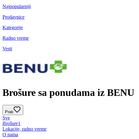
Najpopularniji
Prodavnice
Kategorije
Radno vreme
Vesti
Brošure sa ponudama iz BENU
Prati
Sve
Brošure
1
Lokacije, radno vreme
O nama