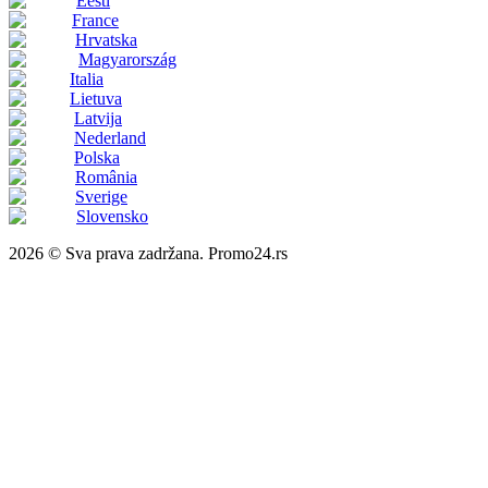
Eesti
France
Hrvatska
Magyarország
Italia
Lietuva
Latvija
Nederland
Polska
România
Sverige
Slovensko
2026 © Sva prava zadržana. Promo24.rs