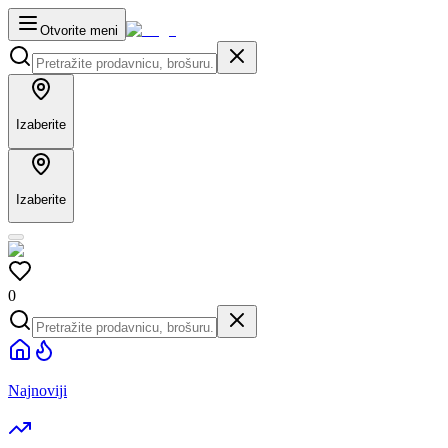
Otvorite meni
Izaberite
Izaberite
0
Najnoviji