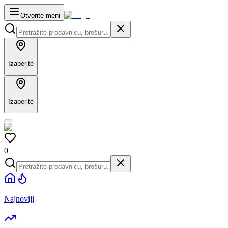
Otvorite meni
Izaberite
Izaberite
0
Najnoviji