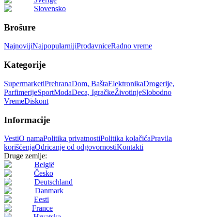
Slovensko
Brošure
Najnoviji
Najpopularniji
Prodavnice
Radno vreme
Kategorije
Supermarketi
Prehrana
Dom, Bašta
Elektronika
Drogerije,
Parfimerije
Sport
Moda
Deca, Igračke
Životinje
Slobodno
Vreme
Diskont
Informacije
Vesti
O nama
Politika privatnosti
Politika kolačića
Pravila
korišćenja
Odricanje od odgovornosti
Kontakti
Druge zemlje:
België
Česko
Deutschland
Danmark
Eesti
France
Hrvatska