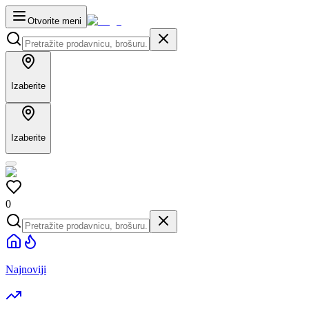
Otvorite meni
Izaberite
Izaberite
0
Najnoviji