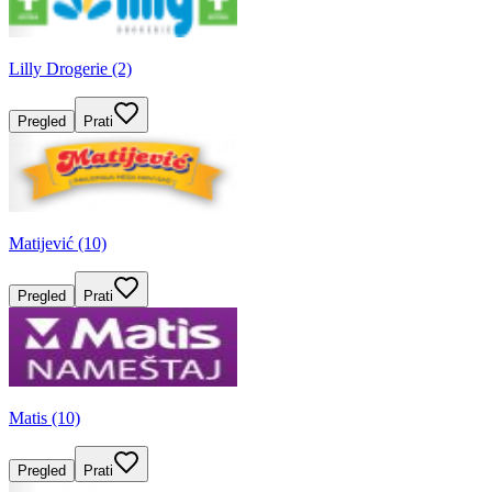
Lilly Drogerie (2)
Pregled
Prati
Matijević (10)
Pregled
Prati
Matis (10)
Pregled
Prati