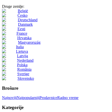
Druge zemlje:
België
Česko
Deutschland
Danmark
Eesti
France
Hrvatska
Magyarország
Italia
Lietuva
Latvija
Nederland
Polska
România
Sverige
Slovensko
Brošure
Najnoviji
Najpopularniji
Prodavnice
Radno vreme
Kategorije