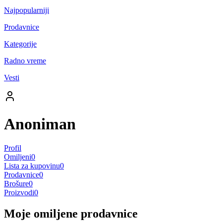
Najpopularniji
Prodavnice
Kategorije
Radno vreme
Vesti
Anoniman
Profil
Omiljeni
0
Lista za kupovinu
0
Prodavnice
0
Brošure
0
Proizvodi
0
Moje omiljene prodavnice