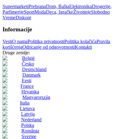
Supermarketi
Prehrana
Dom, Bašta
Elektronika
Drogerije,
Parfimerije
Sport
Moda
Deca, Igračke
Životinje
Slobodno
Vreme
Diskont
Informacije
Vesti
O nama
Politika privatnosti
Politika kolačića
Pravila
korišćenja
Odricanje od odgovornosti
Kontakti
Druge zemlje:
België
Česko
Deutschland
Danmark
Eesti
France
Hrvatska
Magyarország
Italia
Lietuva
Latvija
Nederland
Polska
România
Sverige