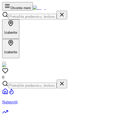
Otvorite meni
Izaberite
Izaberite
0
Najnoviji