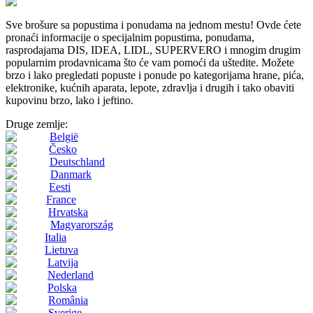
Sve brošure sa popustima i ponudama na jednom mestu! Ovde ćete
pronaći informacije o specijalnim popustima, ponudama,
rasprodajama DIS, IDEA, LIDL, SUPERVERO i mnogim drugim
popularnim prodavnicama što će vam pomoći da uštedite. Možete
brzo i lako pregledati popuste i ponude po kategorijama hrane, pića,
elektronike, kućnih aparata, lepote, zdravlja i drugih i tako obaviti
kupovinu brzo, lako i jeftino.
Druge zemlje:
België
Česko
Deutschland
Danmark
Eesti
France
Hrvatska
Magyarország
Italia
Lietuva
Latvija
Nederland
Polska
România
Sverige