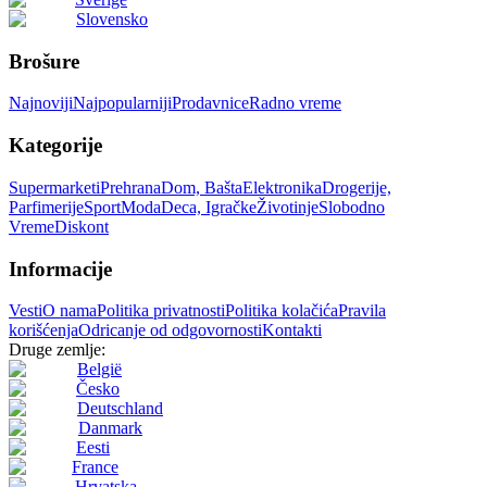
Slovensko
Brošure
Najnoviji
Najpopularniji
Prodavnice
Radno vreme
Kategorije
Supermarketi
Prehrana
Dom, Bašta
Elektronika
Drogerije,
Parfimerije
Sport
Moda
Deca, Igračke
Životinje
Slobodno
Vreme
Diskont
Informacije
Vesti
O nama
Politika privatnosti
Politika kolačića
Pravila
korišćenja
Odricanje od odgovornosti
Kontakti
Druge zemlje:
België
Česko
Deutschland
Danmark
Eesti
France
Hrvatska