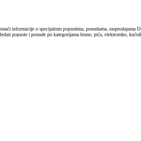
pronaći informacije o specijalnim popustima, ponudama, rasprodaj
ati popuste i ponude po kategorijama hrane, pića, elektronike, kućnih a