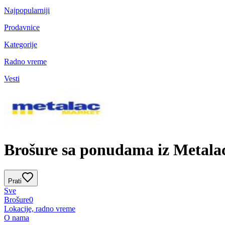
Najpopularniji
Prodavnice
Kategorije
Radno vreme
Vesti
Brošure sa ponudama iz Metala
Prati
Sve
Brošure
0
Lokacije, radno vreme
O nama