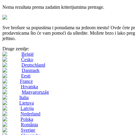
Nema rezultata prema zadatim kriterijumima pretrage.
Sve brošure sa popustima i ponudama na jednom mestu! Ovde ćete 
prodavnicama što će vam pomoći da uštedite. Možete brzo i lako pregled
jeftino.
Druge zemlje:
België
Česko
Deutschland
Danmark
Eesti
France
Hrvatska
Magyarország
Italia
Lietuva
Latvija
Nederland
Polska
România
Sverige