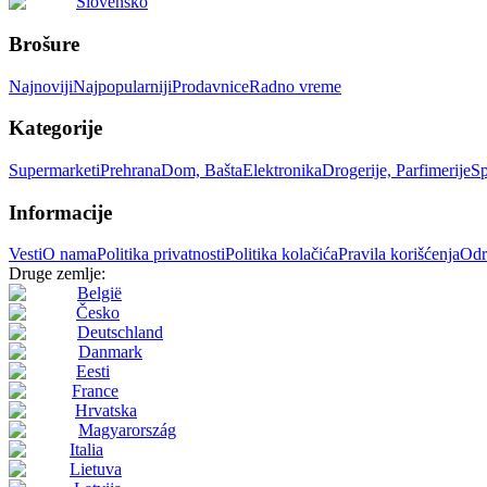
Slovensko
Brošure
Najnoviji
Najpopularniji
Prodavnice
Radno vreme
Kategorije
Supermarketi
Prehrana
Dom, Bašta
Elektronika
Drogerije, Parfimerije
Sp
Informacije
Vesti
O nama
Politika privatnosti
Politika kolačića
Pravila korišćenja
Odr
Druge zemlje:
België
Česko
Deutschland
Danmark
Eesti
France
Hrvatska
Magyarország
Italia
Lietuva