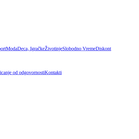
ort
Moda
Deca, Igračke
Životinje
Slobodno Vreme
Diskont
icanje od odgovornosti
Kontakti