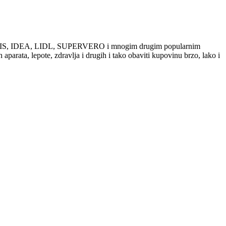
ama DIS, IDEA, LIDL, SUPERVERO i mnogim drugim popularnim
parata, lepote, zdravlja i drugih i tako obaviti kupovinu brzo, lako i