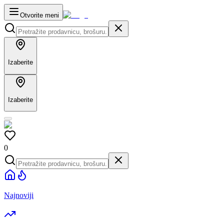
Otvorite meni
Izaberite
Izaberite
0
Najnoviji