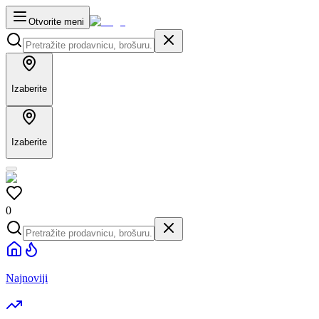
Otvorite meni
Izaberite
Izaberite
0
Najnoviji