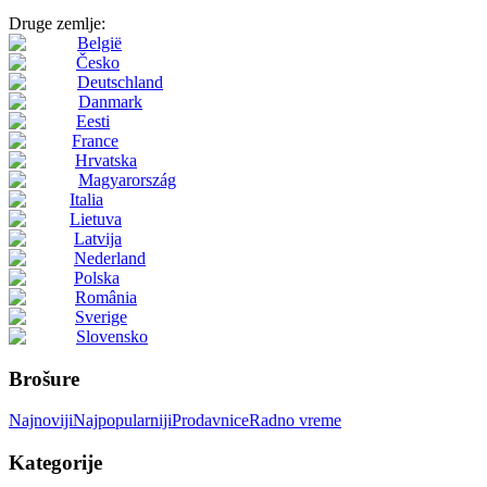
Druge zemlje:
België
Česko
Deutschland
Danmark
Eesti
France
Hrvatska
Magyarország
Italia
Lietuva
Latvija
Nederland
Polska
România
Sverige
Slovensko
Brošure
Najnoviji
Najpopularniji
Prodavnice
Radno vreme
Kategorije