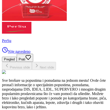
PerSu
Nije navedeno
Pregled
Prati
Previous slide
Next slide
Sve brošure sa popustima i ponudama na jednom mestu! Ovde ćete
pronaći informacije o specijalnim popustima, ponudama,
rasprodajama DIS, IDEA, LIDL, SUPERVERO i mnogim drugim
popularnim prodavnicama što će vam pomoći da uštedite. Možete
brzo i lako pregledati popuste i ponude po kategorijama hrane, pića,
elektronike, kućnih aparata, lepote, zdravlja i drugih i tako obaviti
kupovinu brzo, lako i jeftino.