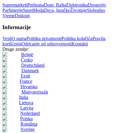
Supermarketi
Prehrana
Dom, Bašta
Elektronika
Drogerije,
Parfimerije
Sport
Moda
Deca, Igračke
Životinje
Slobodno
Vreme
Diskont
Informacije
Vesti
O nama
Politika privatnosti
Politika kolačića
Pravila
korišćenja
Odricanje od odgovornosti
Kontakti
Druge zemlje:
België
Česko
Deutschland
Danmark
Eesti
France
Hrvatska
Magyarország
Italia
Lietuva
Latvija
Nederland
Polska
România
Sverige