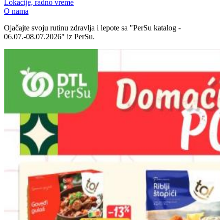
Lokacije, radno vreme
O nama
Ojačajte svoju rutinu zdravlja i lepote sa "PerSu katalog -
06.07.-08.07.2026" iz PerSu.