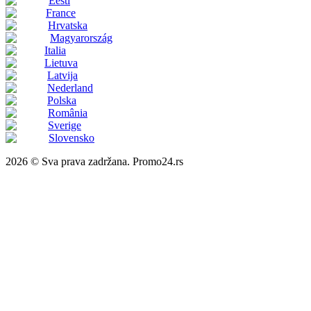
Eesti
France
Hrvatska
Magyarország
Italia
Lietuva
Latvija
Nederland
Polska
România
Sverige
Slovensko
2026 © Sva prava zadržana. Promo24.rs