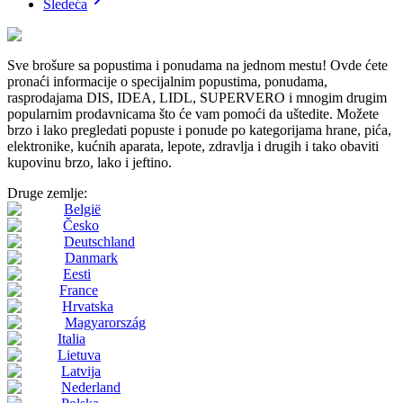
Sledeća
Sve brošure sa popustima i ponudama na jednom mestu! Ovde ćete
pronaći informacije o specijalnim popustima, ponudama,
rasprodajama DIS, IDEA, LIDL, SUPERVERO i mnogim drugim
popularnim prodavnicama što će vam pomoći da uštedite. Možete
brzo i lako pregledati popuste i ponude po kategorijama hrane, pića,
elektronike, kućnih aparata, lepote, zdravlja i drugih i tako obaviti
kupovinu brzo, lako i jeftino.
Druge zemlje:
België
Česko
Deutschland
Danmark
Eesti
France
Hrvatska
Magyarország
Italia
Lietuva
Latvija
Nederland