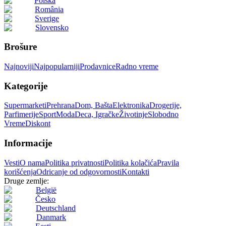
Polska
România
Sverige
Slovensko
Brošure
Najnoviji
Najpopularniji
Prodavnice
Radno vreme
Kategorije
Supermarketi
Prehrana
Dom, Bašta
Elektronika
Drogerije,
Parfimerije
Sport
Moda
Deca, Igračke
Životinje
Slobodno
Vreme
Diskont
Informacije
Vesti
O nama
Politika privatnosti
Politika kolačića
Pravila
korišćenja
Odricanje od odgovornosti
Kontakti
Druge zemlje:
België
Česko
Deutschland
Danmark