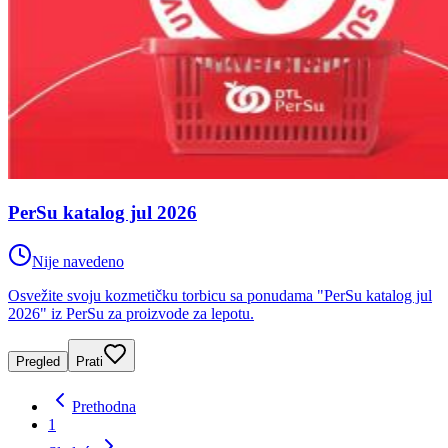
PerSu katalog jul 2026
Nije navedeno
Osvežite svoju kozmetičku torbicu sa ponudama "PerSu katalog jul
2026" iz PerSu za proizvode za lepotu.
Pregled
Prati
Prethodna
1