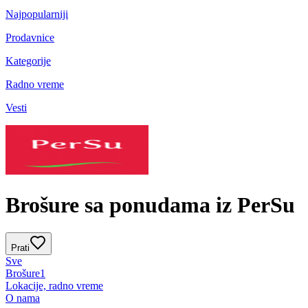
Najpopularniji
Prodavnice
Kategorije
Radno vreme
Vesti
Brošure sa ponudama iz PerSu
Prati
Sve
Brošure
1
Lokacije, radno vreme
O nama