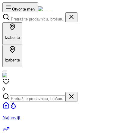
Otvorite meni
Izaberite
Izaberite
0
Najnoviji