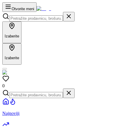
Otvorite meni
Izaberite
Izaberite
0
Najnoviji