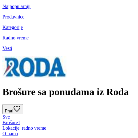
Najpopularniji
Prodavnice
Kategorije
Radno vreme
Vesti
Brošure sa ponudama iz Roda
Prati
Sve
Brošure
1
Lokacije, radno vreme
O nama