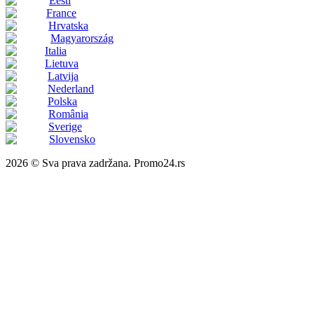
Eesti
France
Hrvatska
Magyarország
Italia
Lietuva
Latvija
Nederland
Polska
România
Sverige
Slovensko
2026 © Sva prava zadržana. Promo24.rs