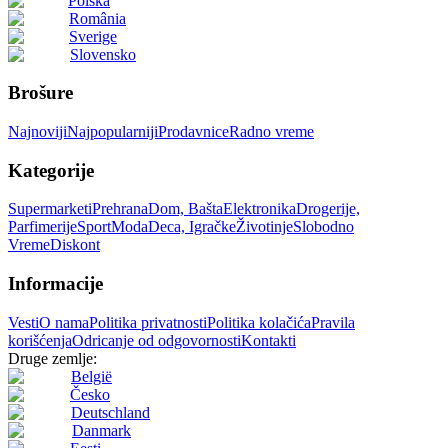
Polska
România
Sverige
Slovensko
Brošure
Najnoviji
Najpopularniji
Prodavnice
Radno vreme
Kategorije
Supermarketi
Prehrana
Dom, Bašta
Elektronika
Drogerije,
Parfimerije
Sport
Moda
Deca, Igračke
Životinje
Slobodno
Vreme
Diskont
Informacije
Vesti
O nama
Politika privatnosti
Politika kolačića
Pravila
korišćenja
Odricanje od odgovornosti
Kontakti
Druge zemlje:
België
Česko
Deutschland
Danmark