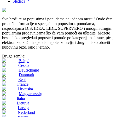
Sledeća
Sve brošure sa popustima i ponudama na jednom mestu! Ovde ćete
pronaći informacije o specijalnim popustima, ponudama,
rasprodajama DIS, IDEA, LIDL, SUPERVERO i mnogim drugim
popularnim prodavnicama što će vam pomoći da uštedite. Možete
brzo i lako pregledati popuste i ponude po kategorijama hrane, pića,
elektronike, kućnih aparata, lepote, zdravlja i drugih i tako obaviti
kupovinu brzo, lako i jeftino.
Druge zemlje:
België
Česko
Deutschland
Danmark
Eesti
France
Hrvatska
Magyarország
Italia
Lietuva
Latvija
Nederland