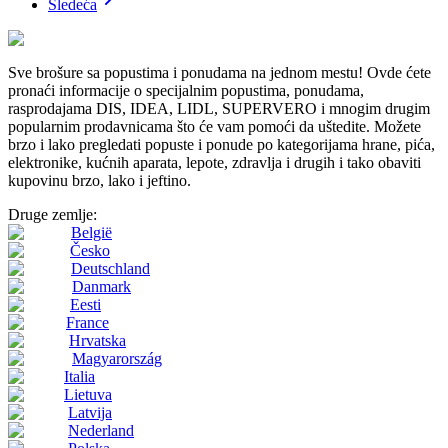
Sledeća
Sve brošure sa popustima i ponudama na jednom mestu! Ovde ćete
pronaći informacije o specijalnim popustima, ponudama,
rasprodajama DIS, IDEA, LIDL, SUPERVERO i mnogim drugim
popularnim prodavnicama što će vam pomoći da uštedite. Možete
brzo i lako pregledati popuste i ponude po kategorijama hrane, pića,
elektronike, kućnih aparata, lepote, zdravlja i drugih i tako obaviti
kupovinu brzo, lako i jeftino.
Druge zemlje:
België
Česko
Deutschland
Danmark
Eesti
France
Hrvatska
Magyarország
Italia
Lietuva
Latvija
Nederland