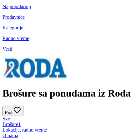
Najpopularniji
Prodavnice
Kategorije
Radno vreme
Vesti
Brošure sa ponudama iz Roda
Prati
Sve
Brošure
1
Lokacije, radno vreme
O nama