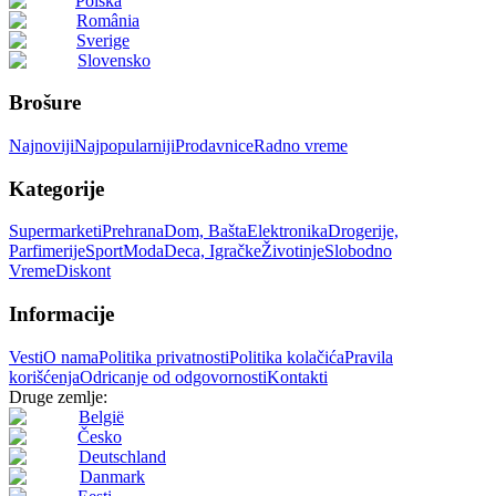
Polska
România
Sverige
Slovensko
Brošure
Najnoviji
Najpopularniji
Prodavnice
Radno vreme
Kategorije
Supermarketi
Prehrana
Dom, Bašta
Elektronika
Drogerije,
Parfimerije
Sport
Moda
Deca, Igračke
Životinje
Slobodno
Vreme
Diskont
Informacije
Vesti
O nama
Politika privatnosti
Politika kolačića
Pravila
korišćenja
Odricanje od odgovornosti
Kontakti
Druge zemlje:
België
Česko
Deutschland
Danmark