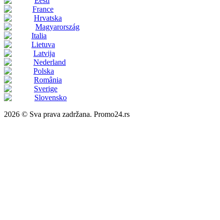
Eesti
France
Hrvatska
Magyarország
Italia
Lietuva
Latvija
Nederland
Polska
România
Sverige
Slovensko
2026 © Sva prava zadržana. Promo24.rs