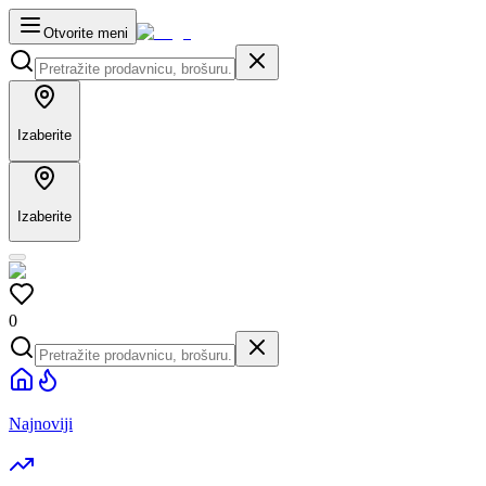
Otvorite meni
Izaberite
Izaberite
0
Najnoviji