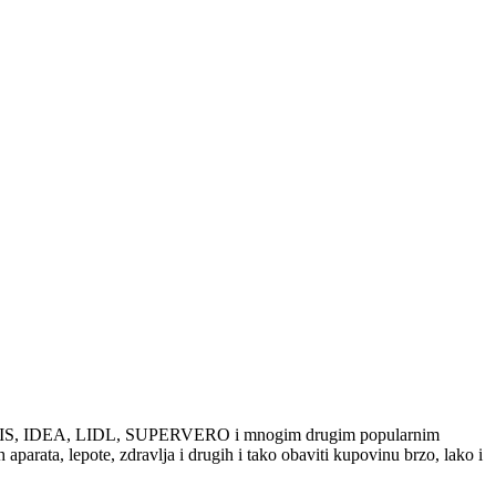
ama DIS, IDEA, LIDL, SUPERVERO i mnogim drugim popularnim
parata, lepote, zdravlja i drugih i tako obaviti kupovinu brzo, lako i