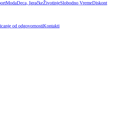
ort
Moda
Deca, Igračke
Životinje
Slobodno Vreme
Diskont
icanje od odgovornosti
Kontakti