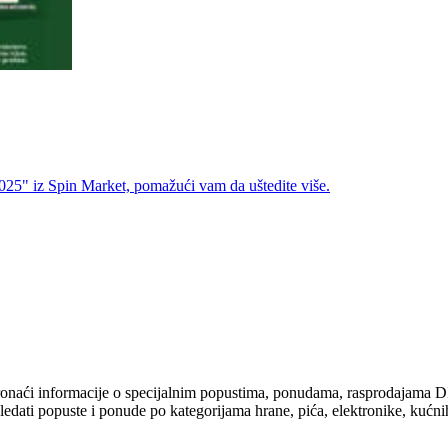
025" iz Spin Market, pomažući vam da uštedite više.
pronaći informacije o specijalnim popustima, ponudama, rasprodaj
ati popuste i ponude po kategorijama hrane, pića, elektronike, kućnih a