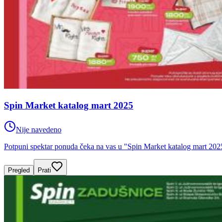
Spin Market katalog mart 2025
Nije navedeno
Potpuni spektar ponuda čeka na vas u "Spin Market katalog mart 2025
Pregled
Prati