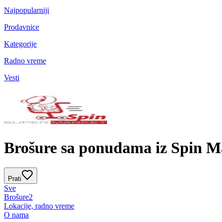
Najpopularniji
Prodavnice
Kategorije
Radno vreme
Vesti
Brošure sa ponudama iz Spin M
Prati
Sve
Brošure
2
Lokacije, radno vreme
O nama