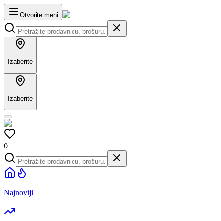
Otvorite meni
Izaberite
Izaberite
0
Najnoviji