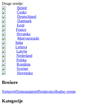
Druge zemlje:
België
Česko
Deutschland
Danmark
Eesti
France
Hrvatska
Magyarország
Italia
Lietuva
Latvija
Nederland
Polska
România
Sverige
Slovensko
Brošure
Najnoviji
Najpopularniji
Prodavnice
Radno vreme
Kategorije