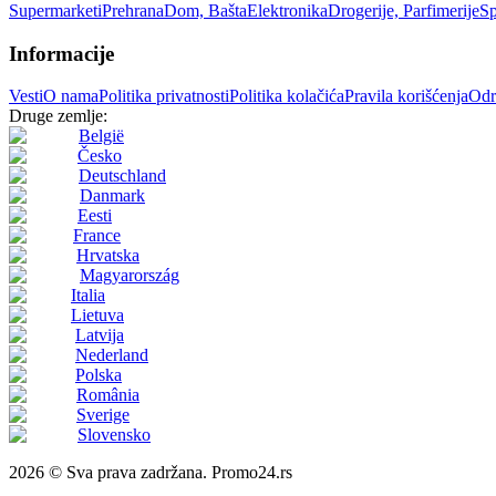
Supermarketi
Prehrana
Dom, Bašta
Elektronika
Drogerije, Parfimerije
Sp
Informacije
Vesti
O nama
Politika privatnosti
Politika kolačića
Pravila korišćenja
Odr
Druge zemlje:
België
Česko
Deutschland
Danmark
Eesti
France
Hrvatska
Magyarország
Italia
Lietuva
Latvija
Nederland
Polska
România
Sverige
Slovensko
2026 © Sva prava zadržana. Promo24.rs