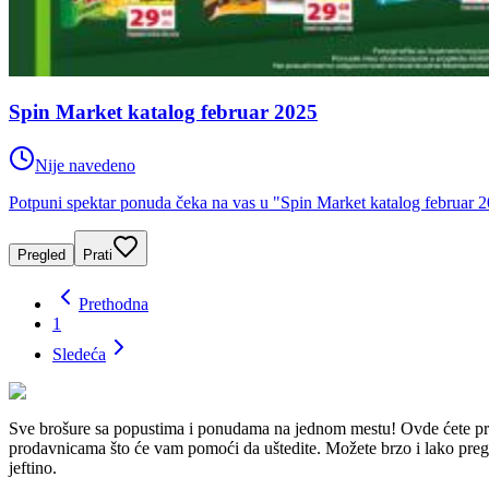
Spin Market katalog februar 2025
Nije navedeno
Potpuni spektar ponuda čeka na vas u "Spin Market katalog februar 2
Pregled
Prati
Prethodna
1
Sledeća
Sve brošure sa popustima i ponudama na jednom mestu! Ovde ćete 
prodavnicama što će vam pomoći da uštedite. Možete brzo i lako pregled
jeftino.