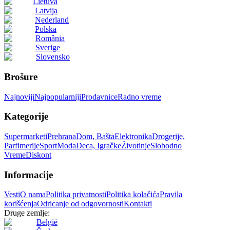
Lietuva
Latvija
Nederland
Polska
România
Sverige
Slovensko
Brošure
Najnoviji
Najpopularniji
Prodavnice
Radno vreme
Kategorije
Supermarketi
Prehrana
Dom, Bašta
Elektronika
Drogerije,
Parfimerije
Sport
Moda
Deca, Igračke
Životinje
Slobodno
Vreme
Diskont
Informacije
Vesti
O nama
Politika privatnosti
Politika kolačića
Pravila
korišćenja
Odricanje od odgovornosti
Kontakti
Druge zemlje:
België