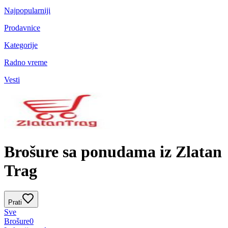
Najpopularniji
Prodavnice
Kategorije
Radno vreme
Vesti
Brošure sa ponudama iz Zlatan
Trag
Prati
Sve
Brošure
0