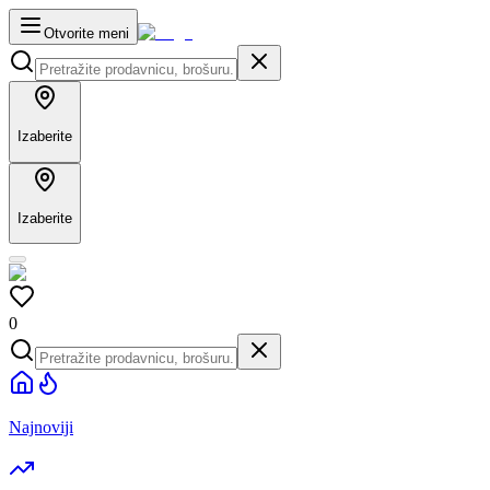
Otvorite meni
Izaberite
Izaberite
0
Najnoviji