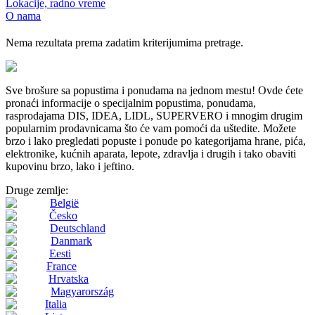
Lokacije, radno vreme
O nama
Nema rezultata prema zadatim kriterijumima pretrage.
Sve brošure sa popustima i ponudama na jednom mestu! Ovde ćete
pronaći informacije o specijalnim popustima, ponudama,
rasprodajama DIS, IDEA, LIDL, SUPERVERO i mnogim drugim
popularnim prodavnicama što će vam pomoći da uštedite. Možete
brzo i lako pregledati popuste i ponude po kategorijama hrane, pića,
elektronike, kućnih aparata, lepote, zdravlja i drugih i tako obaviti
kupovinu brzo, lako i jeftino.
Druge zemlje:
België
Česko
Deutschland
Danmark
Eesti
France
Hrvatska
Magyarország
Italia