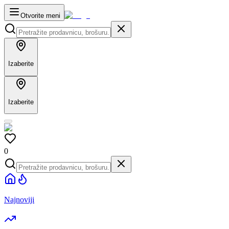
Otvorite meni
Izaberite
Izaberite
0
Najnoviji