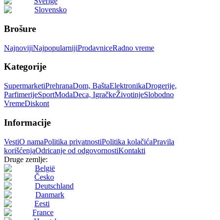
Sverige
Slovensko
Brošure
Najnoviji
Najpopularniji
Prodavnice
Radno vreme
Kategorije
Supermarketi
Prehrana
Dom, Bašta
Elektronika
Drogerije,
Parfimerije
Sport
Moda
Deca, Igračke
Životinje
Slobodno
Vreme
Diskont
Informacije
Vesti
O nama
Politika privatnosti
Politika kolačića
Pravila
korišćenja
Odricanje od odgovornosti
Kontakti
Druge zemlje:
België
Česko
Deutschland
Danmark
Eesti
France