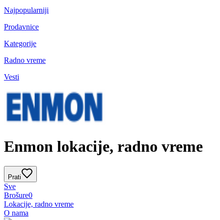
Najpopularniji
Prodavnice
Kategorije
Radno vreme
Vesti
Enmon lokacije, radno vreme
Prati
Sve
Brošure
0
Lokacije, radno vreme
O nama