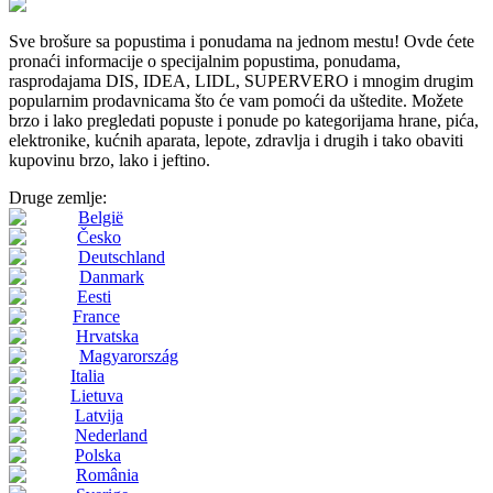
Sve brošure sa popustima i ponudama na jednom mestu! Ovde ćete
pronaći informacije o specijalnim popustima, ponudama,
rasprodajama DIS, IDEA, LIDL, SUPERVERO i mnogim drugim
popularnim prodavnicama što će vam pomoći da uštedite. Možete
brzo i lako pregledati popuste i ponude po kategorijama hrane, pića,
elektronike, kućnih aparata, lepote, zdravlja i drugih i tako obaviti
kupovinu brzo, lako i jeftino.
Druge zemlje:
België
Česko
Deutschland
Danmark
Eesti
France
Hrvatska
Magyarország
Italia
Lietuva
Latvija
Nederland
Polska
România