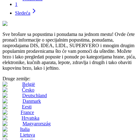
1
Sledeća
Sve brošure sa popustima i ponudama na jednom mestu! Ovde ćete
pronaći informacije o specijalnim popustima, ponudama,
rasprodajama DIS, IDEA, LIDL, SUPERVERO i mnogim drugim
popularnim prodavnicama što će vam pomoći da uštedite. Možete
brzo i lako pregledati popuste i ponude po kategorijama hrane, pića,
elektronike, kućnih aparata, lepote, zdravlja i drugih i tako obaviti
kupovinu brzo, lako i jeftino.
Druge zemlje:
België
Česko
Deutschland
Danmark
Eesti
France
Hrvatska
Magyarország
Italia
Lietuva