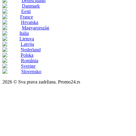
Deutschland
Danmark
Eesti
France
Hrvatska
Magyarország
Italia
Lietuva
Latvija
Nederland
Polska
România
Sverige
Slovensko
2026 © Sva prava zadržana. Promo24.rs