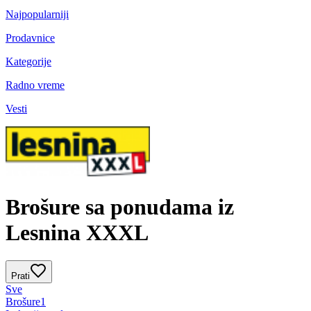
Najpopularniji
Prodavnice
Kategorije
Radno vreme
Vesti
Brošure sa ponudama iz
Lesnina XXXL
Prati
Sve
Brošure
1