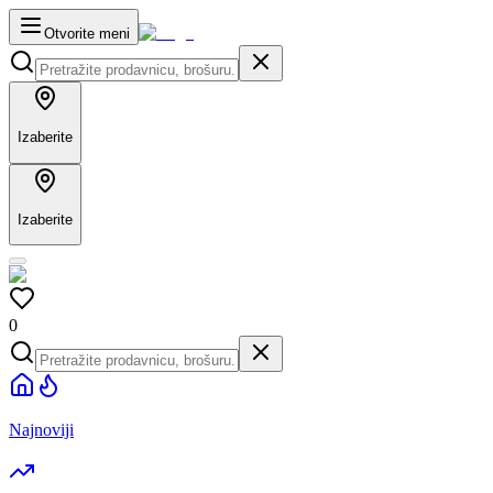
Otvorite meni
Izaberite
Izaberite
0
Najnoviji