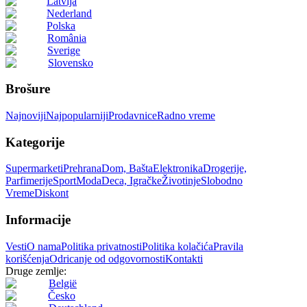
Latvija
Nederland
Polska
România
Sverige
Slovensko
Brošure
Najnoviji
Najpopularniji
Prodavnice
Radno vreme
Kategorije
Supermarketi
Prehrana
Dom, Bašta
Elektronika
Drogerije,
Parfimerije
Sport
Moda
Deca, Igračke
Životinje
Slobodno
Vreme
Diskont
Informacije
Vesti
O nama
Politika privatnosti
Politika kolačića
Pravila
korišćenja
Odricanje od odgovornosti
Kontakti
Druge zemlje:
België
Česko