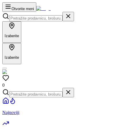
Otvorite meni
Izaberite
Izaberite
0
Najnoviji