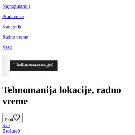
Najpopularniji
Prodavnice
Kategorije
Radno vreme
Vesti
Tehnomanija lokacije, radno
vreme
Prati
Sve
Brošure
0