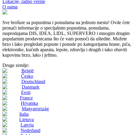
Lokacije, radno vreme
O nama
Sve brošure sa popustima i ponudama na jednom mestu! Ovde ćete
pronaći informacije o specijalnim popustima, ponudama,
rasprodajama DIS, IDEA, LIDL, SUPERVERO i mnogim drugim
popularnim prodavnicama što će vam pomoći da uštedite. Možete
brzo i lako pregledati popuste i ponude po kategorijama hrane, pića,
elektronike, kućnih aparata, lepote, zdravlja i drugih i tako obaviti
kupovinu brzo, lako i jeftino.
Druge zemlje:
België
Česko
Deutschland
Danmark
Eesti
France
Hrvatska
Magyarország
Italia
Lietuva
Latvija
Nederland