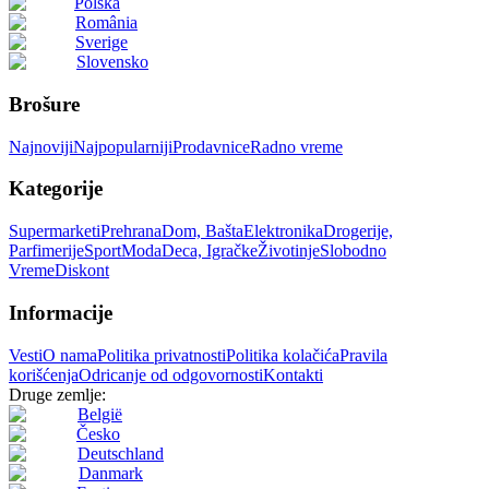
Polska
România
Sverige
Slovensko
Brošure
Najnoviji
Najpopularniji
Prodavnice
Radno vreme
Kategorije
Supermarketi
Prehrana
Dom, Bašta
Elektronika
Drogerije,
Parfimerije
Sport
Moda
Deca, Igračke
Životinje
Slobodno
Vreme
Diskont
Informacije
Vesti
O nama
Politika privatnosti
Politika kolačića
Pravila
korišćenja
Odricanje od odgovornosti
Kontakti
Druge zemlje:
België
Česko
Deutschland
Danmark