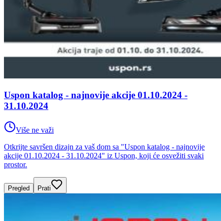
Uspon katalog - najnovije akcije 01.10.2024 -
31.10.2024
Više ne važi
Otkrijte savršen dizajn za vaš dom sa "Uspon katalog - najnovije
akcije 01.10.2024 - 31.10.2024" iz Uspon, koji će osvežiti svaki
prostor.
Pregled
Prati