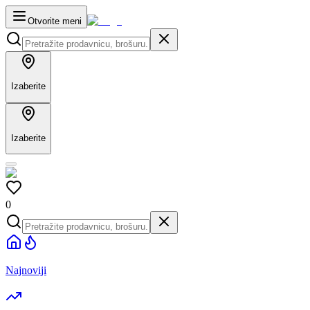
Otvorite meni
Izaberite
Izaberite
0
Najnoviji