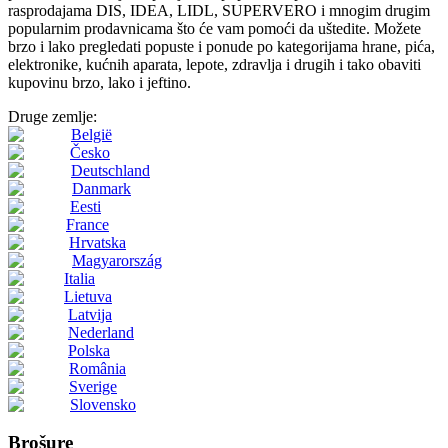
rasprodajama DIS, IDEA, LIDL, SUPERVERO i mnogim drugim
popularnim prodavnicama što će vam pomoći da uštedite. Možete
brzo i lako pregledati popuste i ponude po kategorijama hrane, pića,
elektronike, kućnih aparata, lepote, zdravlja i drugih i tako obaviti
kupovinu brzo, lako i jeftino.
Druge zemlje:
België
Česko
Deutschland
Danmark
Eesti
France
Hrvatska
Magyarország
Italia
Lietuva
Latvija
Nederland
Polska
România
Sverige
Slovensko
Brošure