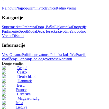
Najnoviji
Najpopularniji
Prodavnice
Radno vreme
Kategorije
Supermarketi
Prehrana
Dom, Bašta
Elektronika
Drogerije,
Parfimerije
Sport
Moda
Deca, Igračke
Životinje
Slobodno
Vreme
Diskont
Informacije
Vesti
O nama
Politika privatnosti
Politika kolačića
Pravila
korišćenja
Odricanje od odgovornosti
Kontakti
Druge zemlje:
België
Česko
Deutschland
Danmark
Eesti
France
Hrvatska
Magyarország
Italia
Lietuva