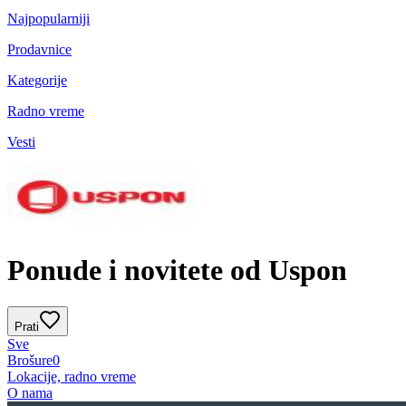
Najpopularniji
Prodavnice
Kategorije
Radno vreme
Vesti
Ponude i novitete od Uspon
Prati
Sve
Brošure
0
Lokacije, radno vreme
O nama