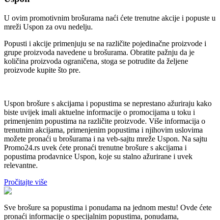
U ovim promotivnim brošurama naći ćete trenutne akcije i popuste u
mreži Uspon za ovu nedelju.
Popusti i akcije primenjuju se na različite pojedinačne proizvode i
grupe proizvoda navedene u brošurama. Obratite pažnju da je
količina proizvoda ograničena, stoga se potrudite da željene
proizvode kupite što pre.
Uspon brošure s akcijama i popustima se neprestano ažuriraju kako
biste uvijek imali aktuelne informacije o promocijama u toku i
primenjenim popustima na različite proizvode. Više informacija o
trenutnim akcijama, primenjenim popustima i njihovim uslovima
možete pronaći u brošurama i na veb-sajtu mreže Uspon. Na sajtu
Promo24.rs uvek ćete pronaći trenutne brošure s akcijama i
popustima prodavnice Uspon, koje su stalno ažurirane i uvek
relevantne.
Pročitajte više
Sve brošure sa popustima i ponudama na jednom mestu! Ovde ćete
pronaći informacije o specijalnim popustima, ponudama,