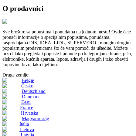
O prodavnici
Sve brošure sa popustima i ponudama na jednom mestu! Ovde ćete
pronaći informacije o specijalnim popustima, ponudama,
rasprodajama DIS, IDEA, LIDL, SUPERVERO i mnogim drugim
popularnim prodavnicama što će vam pomoći da uštedite. Možete
brzo i lako pregledati popuste i ponude po kategorijama hrane, pića,
elektronike, kućnih aparata, lepote, zdravlja i drugih i tako obaviti
kupovinu brzo, lako i jeftino.
Druge zemlje:
België
Česko
Deutschland
Danmark
Eesti
France
Hrvatska
Magyarország
Italia
Lietuva
Latvija