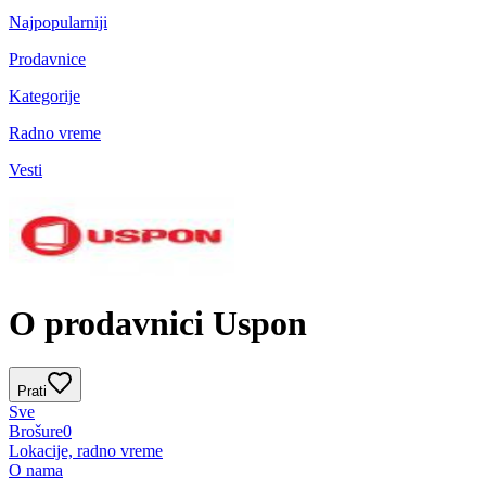
Najpopularniji
Prodavnice
Kategorije
Radno vreme
Vesti
O prodavnici Uspon
Prati
Sve
Brošure
0
Lokacije, radno vreme
O nama