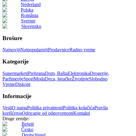
Nederland
Polska
România
Sverige
Slovensko
Brošure
Najnoviji
Najpopularniji
Prodavnice
Radno vreme
Kategorije
Supermarketi
Prehrana
Dom, Bašta
Elektronika
Drogerije,
Parfimerije
Sport
Moda
Deca, Igračke
Životinje
Slobodno
Vreme
Diskont
Informacije
Vesti
O nama
Politika privatnosti
Politika kolačića
Pravila
korišćenja
Odricanje od odgovornosti
Kontakti
Druge zemlje:
België
Česko
Deutschland