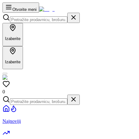
Otvorite meni
Izaberite
Izaberite
0
Najnoviji