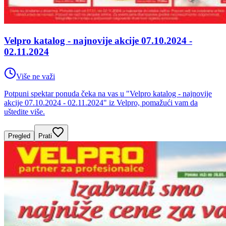
Velpro katalog - najnovije akcije 07.10.2024 -
02.11.2024
Više ne važi
Potpuni spektar ponuda čeka na vas u "Velpro katalog - najnovije
akcije 07.10.2024 - 02.11.2024" iz Velpro, pomažući vam da
uštedite više.
Pregled
Prati