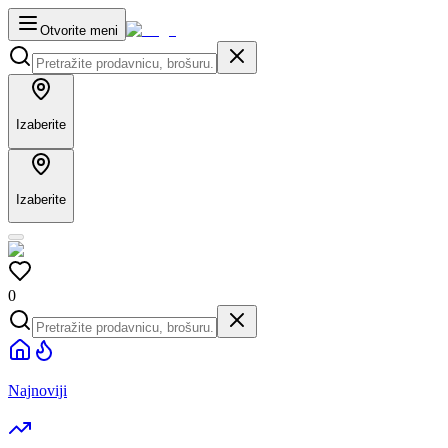
Otvorite meni
Izaberite
Izaberite
0
Najnoviji