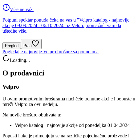
Više ne važi
Potpuni spektar ponuda čeka na vas u "Velpro katalog - najnovije
akcije 09.09.2024 - 06.10.2024" iz Velpro, pomažući vam da
uštedite više.
Pregled
Prati
Pogledajte najnovije Velpro brošure sa ponudama
Loading...
O prodavnici
Velpro
U ovim promotivnim brošurama naći ćete trenutne akcije i popuste u
mreži Velpro za ovu nedelju.
Najnovije brošure obuhvataju:
Velpro katalog - najnovije akcije od ponedeljka 01.04.2024
Popusti i akcije primenjuju se na različite pojedinačne proizvode i