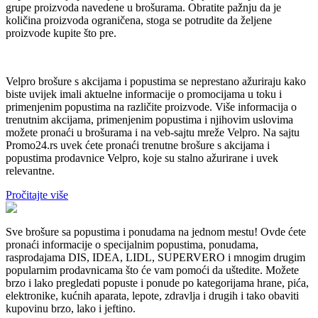
grupe proizvoda navedene u brošurama. Obratite pažnju da je
količina proizvoda ograničena, stoga se potrudite da željene
proizvode kupite što pre.
Velpro brošure s akcijama i popustima se neprestano ažuriraju kako
biste uvijek imali aktuelne informacije o promocijama u toku i
primenjenim popustima na različite proizvode. Više informacija o
trenutnim akcijama, primenjenim popustima i njihovim uslovima
možete pronaći u brošurama i na veb-sajtu mreže Velpro. Na sajtu
Promo24.rs uvek ćete pronaći trenutne brošure s akcijama i
popustima prodavnice Velpro, koje su stalno ažurirane i uvek
relevantne.
Pročitajte više
Sve brošure sa popustima i ponudama na jednom mestu! Ovde ćete
pronaći informacije o specijalnim popustima, ponudama,
rasprodajama DIS, IDEA, LIDL, SUPERVERO i mnogim drugim
popularnim prodavnicama što će vam pomoći da uštedite. Možete
brzo i lako pregledati popuste i ponude po kategorijama hrane, pića,
elektronike, kućnih aparata, lepote, zdravlja i drugih i tako obaviti
kupovinu brzo, lako i jeftino.