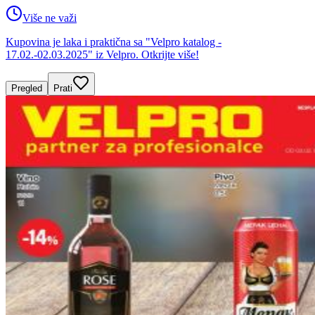
Više ne važi
Kupovina je laka i praktična sa "Velpro katalog -
17.02.-02.03.2025" iz Velpro. Otkrijte više!
Pregled
Prati