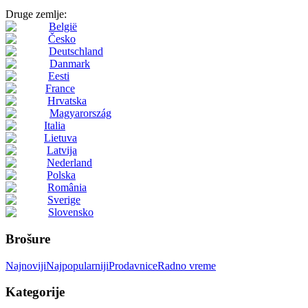
Druge zemlje:
België
Česko
Deutschland
Danmark
Eesti
France
Hrvatska
Magyarország
Italia
Lietuva
Latvija
Nederland
Polska
România
Sverige
Slovensko
Brošure
Najnoviji
Najpopularniji
Prodavnice
Radno vreme
Kategorije