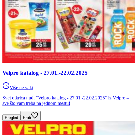
Velpro katalog - 27.01.-22.02.2025
Više ne važi
Svet otkrića nudi "Velpro katalog - 27.01.-22.02.2025" iz Velpro –
sve što vam treba na jednom mestu!
Pregled
Prati