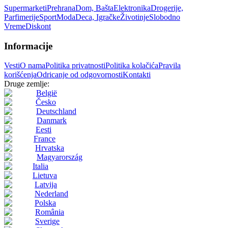
Supermarketi
Prehrana
Dom, Bašta
Elektronika
Drogerije,
Parfimerije
Sport
Moda
Deca, Igračke
Životinje
Slobodno
Vreme
Diskont
Informacije
Vesti
O nama
Politika privatnosti
Politika kolačića
Pravila
korišćenja
Odricanje od odgovornosti
Kontakti
Druge zemlje:
België
Česko
Deutschland
Danmark
Eesti
France
Hrvatska
Magyarország
Italia
Lietuva
Latvija
Nederland
Polska
România
Sverige