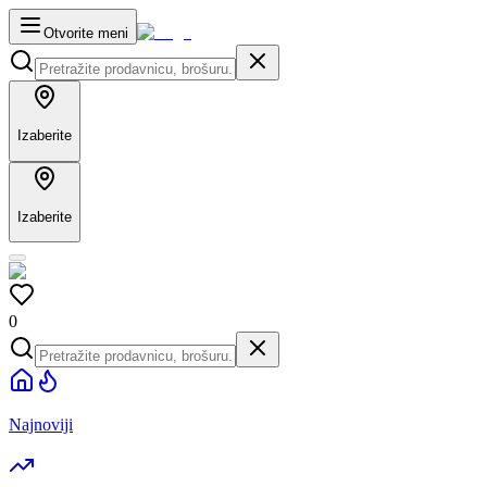
Otvorite meni
Izaberite
Izaberite
0
Najnoviji