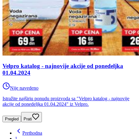
Velpro katalog - najnovije akcije od ponedeljka
01.04.2024
Nije navedeno
Istražite najširiu ponudu proizvoda sa "Velpro katalog - najnovije
akcije od ponedeljka 01.04.2024" iz Velpro.
Pregled
Prati
Prethodna
1