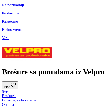
Najpopularniji
Prodavnice
Kategorije
Radno vreme
Vesti
Brošure sa ponudama iz Velpro
Prati
Sve
Brošure
1
Lokacije, radno vreme
O nama