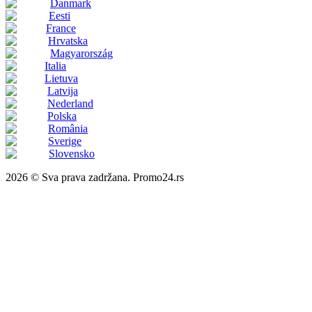
Danmark
Eesti
France
Hrvatska
Magyarország
Italia
Lietuva
Latvija
Nederland
Polska
România
Sverige
Slovensko
2026 © Sva prava zadržana. Promo24.rs