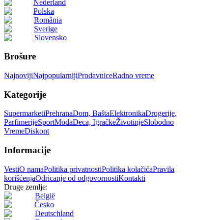
Nederland
Polska
România
Sverige
Slovensko
Brošure
Najnoviji
Najpopularniji
Prodavnice
Radno vreme
Kategorije
Supermarketi
Prehrana
Dom, Bašta
Elektronika
Drogerije,
Parfimerije
Sport
Moda
Deca, Igračke
Životinje
Slobodno
Vreme
Diskont
Informacije
Vesti
O nama
Politika privatnosti
Politika kolačića
Pravila
korišćenja
Odricanje od odgovornosti
Kontakti
Druge zemlje:
België
Česko
Deutschland