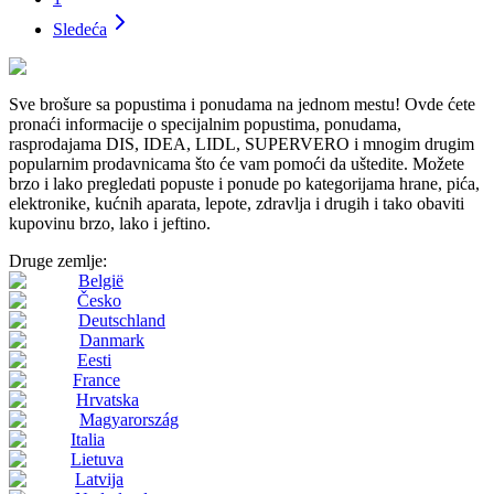
Sledeća
Sve brošure sa popustima i ponudama na jednom mestu! Ovde ćete
pronaći informacije o specijalnim popustima, ponudama,
rasprodajama DIS, IDEA, LIDL, SUPERVERO i mnogim drugim
popularnim prodavnicama što će vam pomoći da uštedite. Možete
brzo i lako pregledati popuste i ponude po kategorijama hrane, pića,
elektronike, kućnih aparata, lepote, zdravlja i drugih i tako obaviti
kupovinu brzo, lako i jeftino.
Druge zemlje:
België
Česko
Deutschland
Danmark
Eesti
France
Hrvatska
Magyarország
Italia
Lietuva
Latvija